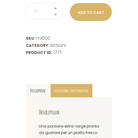
Mozzarella
ADD TO CART
100%
Latte
di
Bufala
m1000
SKU:
Campana
latticini
1kg
CATEGORY:
quantity
1771
PRODUCT ID:
Description
Additional information
Description
Una porzione extra-large pronta
da gustare per un piatto fresco