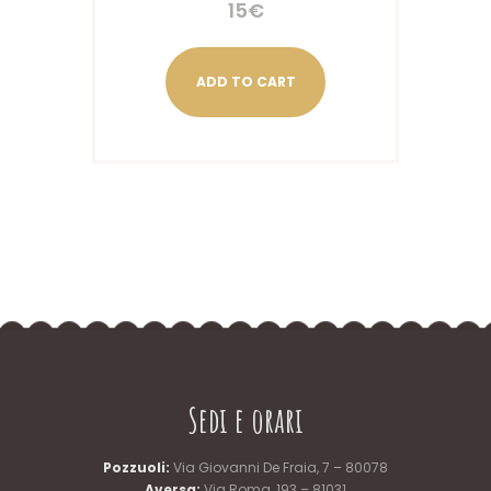
15
€
ADD TO CART
Sedi e orari
Pozzuoli:
Via Giovanni De Fraia, 7 – 80078
Aversa:
Via Roma, 193 – 81031