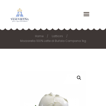
Home
Latticini
Mozzarella 100% Latte di Bufala Campana 1kg