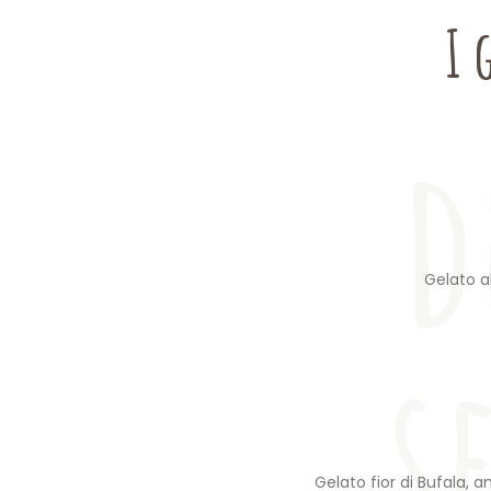
s
I 
d
Gelato al
s
Gelato fior di Bufala,