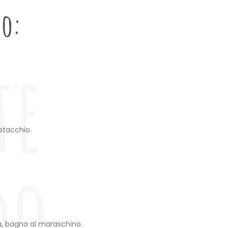
do
do:
te
istacchio.
do
a, bagna al maraschino.