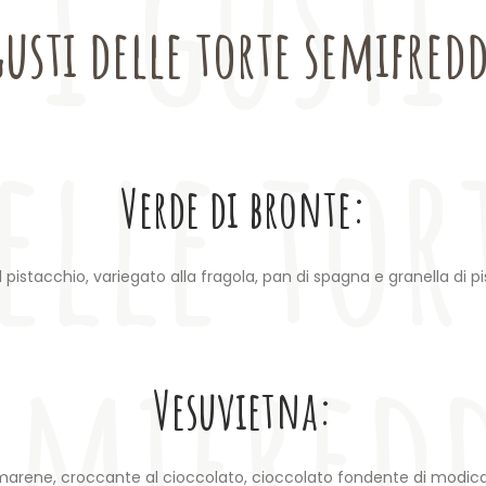
I gusti
emifred
gusti delle torte semifred
elle tor
Verde di bronte:
 pistacchio, variegato alla fragola, pan di spagna e granella di p
emifred
Vesuvietna:
 amarene, croccante al cioccolato, cioccolato fondente di modic