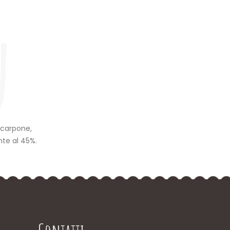
ù
o
scarpone,
nte al 45%.