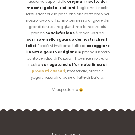
assieme saperi delle
originali ricette dei
maestri gelatai siciliani
. Negli anni i nostri
tanti sacrifici e la passione che mettiamo nel
nostro lavoro ci hanno permesso di gioire dei
grandi risultati raggiunti; ma la nostra più
grande
soddisfazione
è racchiusa nel
sorriso e nello sguardo dei nostri clienti
felici
. Perciò, vi invitiamo tutti ad
assaggiare
il nostro gelato artigianale
presso il nostro
punto vendita di Pozzuoli. Troverete inoltre, la
nostra
variegata ed affermata linea di
prodotti caseari
; mozzarelle, creme e
yogurt naturali a base di latte di Bufala.
Vi aspettiamo