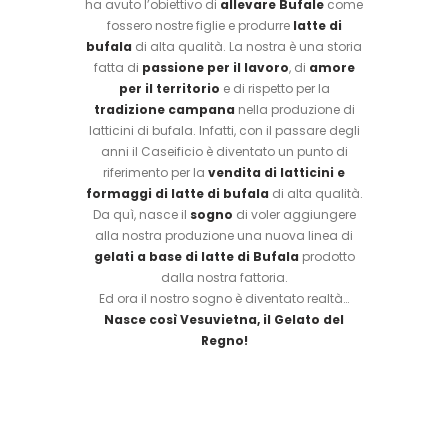
ha avuto l’obiettivo di
allevare Bufale
come
fossero nostre figlie e produrre
latte di
bufala
di alta qualità. La nostra è una storia
fatta di
passione per il lavoro
, di
amore
per il territorio
e di rispetto per la
tradizione campana
nella produzione di
latticini di bufala. Infatti, con il passare degli
anni il Caseificio è diventato un punto di
riferimento per la
vendita di latticini e
formaggi di latte di bufala
di alta qualità.
Da quì, nasce il
sogno
di voler aggiungere
alla nostra produzione una nuova linea di
gelati a base di latte di Bufala
prodotto
dalla nostra fattoria.
Ed ora il nostro sogno è diventato realtà…
Nasce così Vesuvietna, il Gelato del
Regno!