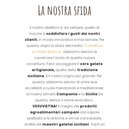
La nostra sfida
Il nostro obiettivo è, da sempre, quello di
riuscire a
soddisfare i gusti dei nostri
clienti
, in modo innovativo e mai banale. Per
questo, dopo la sfida del nostro
“Caseificio
La Stella Bianca”
abbiamo deciso di
cavalcare l’onda di questa nuova
avventura. Farvi assaggiare il
vero gelato
artigianale,
quello della
tradizione
siciliana
, è il nostro sogno più grande. Per
questo, abbiamo deciso di unire due
eccellenti scuole meridionali e mediterranee:
la nostra amata
Campania
e la
Sicilia
.Da
questo, deriva il nome evocativo…
VESUVIETNA!
Il meglio dei
prodotti
agroalimentari campani
dal sapore
prelibato e le antiche, e ormai consolidate,
ricette dei
maestri gelatai siciliani
. Sarà un