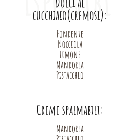
disponibili
Dolci al
cucchiaio(cremosi):
Fondente
Nocciola
Limone
Mandorla
Pistacchio
Creme spalmabili:
Mandorla
Pistacchio