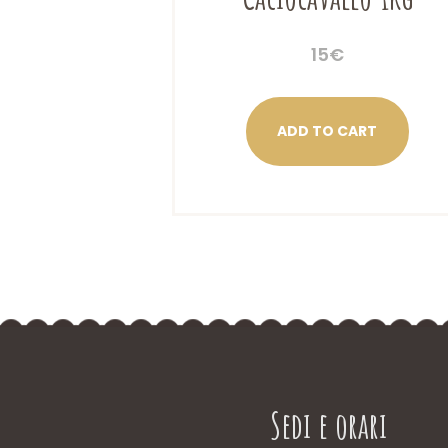
15
€
ADD TO CART
Sedi e orari