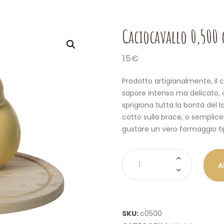
Caciocavallo 0,500 
15
€
Prodotto artigianalmente, il
sapore intenso ma delicato, o
sprigiona tutta la bontà del 
cotto sulla brace, o sempli
gustare un vero formaggio ti
Caciocavallo
A
0,500
g
quantity
SKU:
c0500