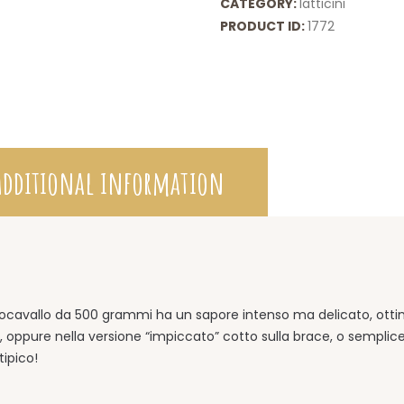
CATEGORY:
latticini
PRODUCT ID:
1772
Additional information
iocavallo da 500 grammi ha un sapore intenso ma delicato, ottim
tte, oppure nella versione “impiccato” cotto sulla brace, o sem
ipico!