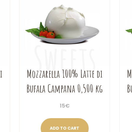
i
Mozzarella 100% Latte di
M
Bufala Campana 0,500 kg
B
15
€
ADD TO CART