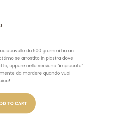
g
 caciocavallo da 500 grammi ha un
ttimo se arrostito in piastra dove
latte, oppure nella versione “impiccato”
cemente da mordere quando vuoi
pico!
DD TO CART