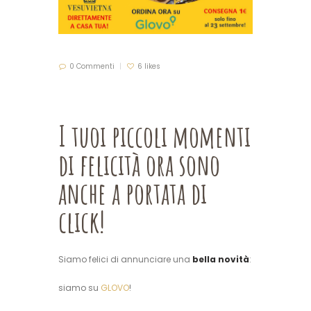
0 Commenti
6 likes
I tuoi piccoli momenti
di felicità ora sono
anche a portata di
click!
Siamo felici di annunciare una
bella novità
:
siamo su
GLOVO
!