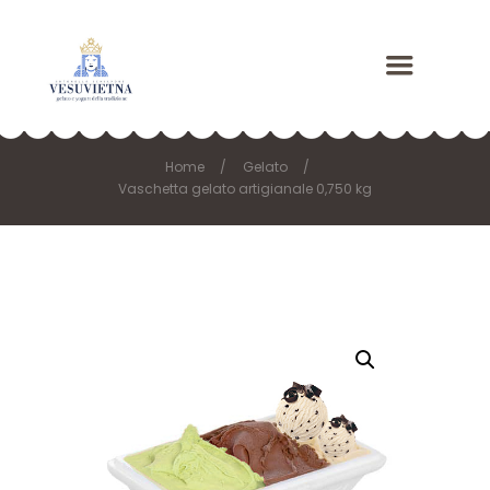
Home
Gelato
Vaschetta gelato artigianale 0,750 kg