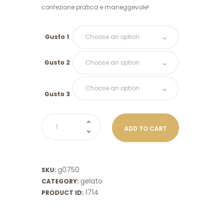
confezione pratica e maneggevole!
Gusto 1
Gusto 2
Gusto 3
Vaschetta
ADD TO CART
gelato
artigianale
0,750
kg
g0750
SKU:
quantity
gelato
CATEGORY:
1714
PRODUCT ID: