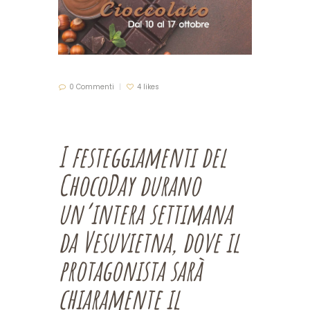
0 Commenti
4 likes
I festeggiamenti del
ChocoDay durano
un’intera settimana
da Vesuvietna, dove il
protagonista sarà
chiaramente il