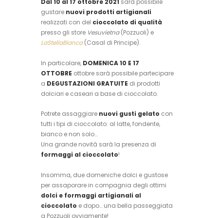
Dal 10 al 17 ottobre 2021
sarà possibile
gustare
nuovi prodotti artigianali
realizzati con del
cioccolato di qualità
presso gli store
Vesuvietna
(Pozzuoli) e
LaStellaBianca
(Casal di Principe).
In particolare,
DOMENICA 10 E 17
OTTOBRE
ottobre sarà possibile partecipare
a
DEGUSTAZIONI GRATUITE
di prodotti
dolciari e caseari a base di cioccolato.
Potrete assaggiare
nuovi gusti gelato
con
tutti i tipi di cioccolato: al latte, fondente,
bianco e non solo…
Una grande novità sarà la presenza di
formaggi al cioccolato
!
Insomma, due domeniche dolci e gustose
per assaporare in compagnia degli ottimi
dolci e formaggi artigianali al
cioccolato
e dopo… una bella passeggiata
a Pozzuoli ovviamente!