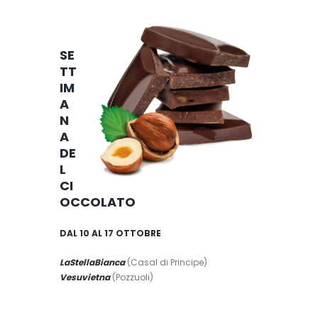
SE
TT
IM
A
N
A
DE
L
CI
OCCOLATO
DAL 10 AL 17 OTTOBRE
LaStellaBianca
(Casal di Principe)
Vesuvietna
(Pozzuoli)