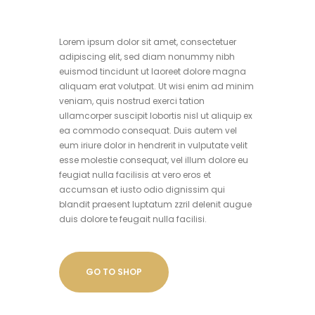
Lorem ipsum dolor sit amet, consectetuer
adipiscing elit, sed diam nonummy nibh
euismod tincidunt ut laoreet dolore magna
aliquam erat volutpat. Ut wisi enim ad minim
veniam, quis nostrud exerci tation
ullamcorper suscipit lobortis nisl ut aliquip ex
ea commodo consequat. Duis autem vel
eum iriure dolor in hendrerit in vulputate velit
esse molestie consequat, vel illum dolore eu
feugiat nulla facilisis at vero eros et
accumsan et iusto odio dignissim qui
blandit praesent luptatum zzril delenit augue
duis dolore te feugait nulla facilisi.
GO TO SHOP