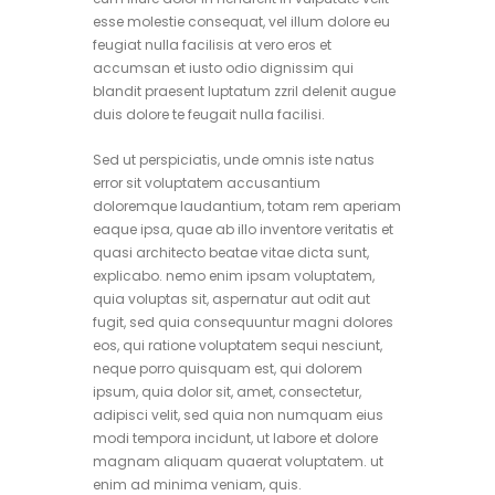
esse molestie consequat, vel illum dolore eu
feugiat nulla facilisis at vero eros et
accumsan et iusto odio dignissim qui
blandit praesent luptatum zzril delenit augue
duis dolore te feugait nulla facilisi.
Sed ut perspiciatis, unde omnis iste natus
error sit voluptatem accusantium
doloremque laudantium, totam rem aperiam
eaque ipsa, quae ab illo inventore veritatis et
quasi architecto beatae vitae dicta sunt,
explicabo. nemo enim ipsam voluptatem,
quia voluptas sit, aspernatur aut odit aut
fugit, sed quia consequuntur magni dolores
eos, qui ratione voluptatem sequi nesciunt,
neque porro quisquam est, qui dolorem
ipsum, quia dolor sit, amet, consectetur,
adipisci velit, sed quia non numquam eius
modi tempora incidunt, ut labore et dolore
magnam aliquam quaerat voluptatem. ut
enim ad minima veniam, quis.